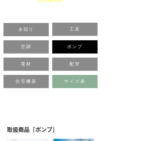
工具
水回り
空調
ポンプ
電材
配管
住宅機器
サイズ表
取扱商品「ポンプ」