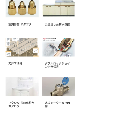
空調部材 アダプタ
公団流し台排水位置
天井下地材
ダブルロックジョイ
ント仕様表
リクシル 洗面化粧台
水道メーター廻り画
カタログ
像