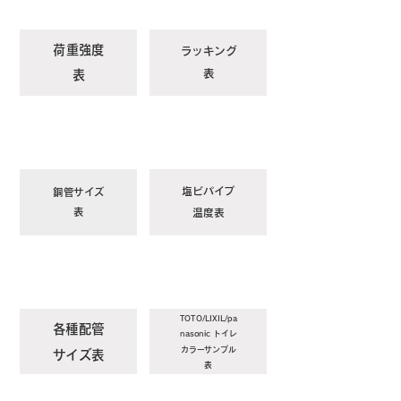
​荷重強度
ラッキング
表
表
塩ビパイプ
銅管サイズ
表
温度表
TOTO/LIXIL/pa
各種配管
nasonic トイレ
カラーサンプル
サイズ表
表