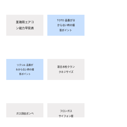
TOTO 品番が分
業務用エアコ
からない時の撮
ン能力早見表
影ポイント
リクシル 品番が
混合水栓クラン
わからない時の撮
クネジサイズ
影ポイント
フロンガス
ガス回収ボンベ
サイフォン管