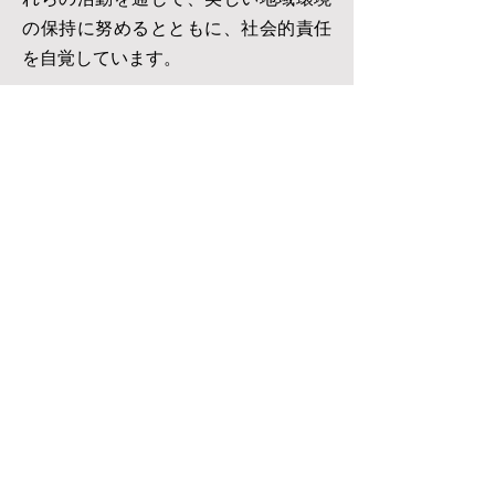
の保持に努めるとともに、社会的責任
を自覚しています。
●チャリティイベントへの参加
年に数回、チャリティイベントに参加
し、収益の一部を慈善団体に寄付して
います。これにより、社会的に必要と
される分野への支援を実現していま
す。