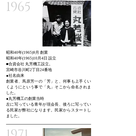
1965
​昭和40年(1965)9月 創業
昭和40年(1965)10月4日 設立
■合資会社 丸芳機工設立。
宮崎市谷川町2丁目24番地
●社名由来
創業者、馬原芳一の「芳」と、何事も上手くい
くようにという事で「丸」そこから命名されま
した。
●丸芳機工の創業当時
左に写っている青年が現会長、後ろに写ってい
る民家が弊社になります。民家からスタートし
ました。
1971