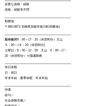
必要な資格・経験
資格・経験等不問
勤務地
〒880-0873 宮崎県宮崎市堀川町49番地1
勤務時間
月～金／8：00～17：20（休憩80分）又は
９：00～1８：20（休憩80分)
土曜日／8：00～12：00 又は 8：00～17：
20（休憩80分）※隔週勤務
休日休暇
日・祝日
年末年始・夏季休暇・年末年始
待遇
給与／
社会保険完備／
制服貸与／