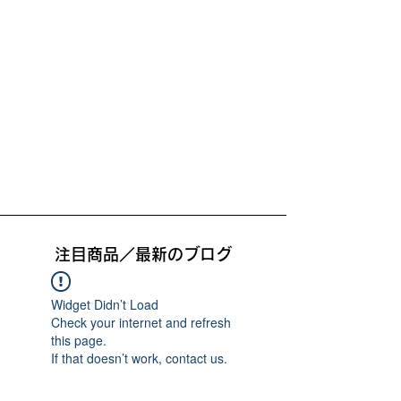
注目商品／最新のブログ
Widget Didn’t Load
Check your internet and refresh
this page.
If that doesn’t work, contact us.